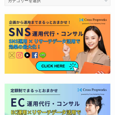
テ
ゴ
リ
ー